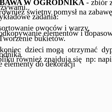
BAWA W OGRODNIKA
- zbiór 
rzywami.
również świetny pomysł na zabawę
ykładowe zadania:
sortowanie owoców i warzy,
odkopywanie elementów i dopasowy
Tworzenie bukietów.
koniec dzieci mogą otrzymać dypl
odnika
liku również znajdują się np: napis 
e elementy do dekoracji