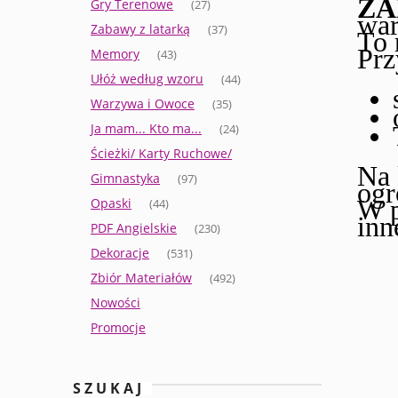
ZA
Gry Terenowe
(27)
wa
Zabawy z latarką
(37)
To 
Prz
Memory
(43)
Ułóż według wzoru
(44)
Warzywa i Owoce
(35)
Ja mam... Kto ma...
(24)
Ścieżki/ Karty Ruchowe/
Na 
Gimnastyka
(97)
ogr
W p
Opaski
(44)
inn
PDF Angielskie
(230)
Dekoracje
(531)
Zbiór Materiałów
(492)
Nowości
Promocje
SZUKAJ