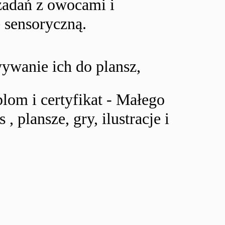
zadań z owocami i
 sensoryczną.
wanie ich do plansz,
om i certyfikat - Małego
, plansze, gry, ilustracje i