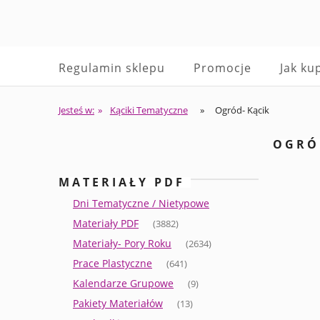
Regulamin sklepu
Promocje
Jak ku
Jesteś w:
»
Kąciki Tematyczne
»
Ogród- Kącik
OGRÓ
MATERIAŁY PDF
Dni Tematyczne / Nietypowe
Materiały PDF
(3882)
Materiały- Pory Roku
(2634)
Prace Plastyczne
(641)
Kalendarze Grupowe
(9)
Pakiety Materiałów
(13)