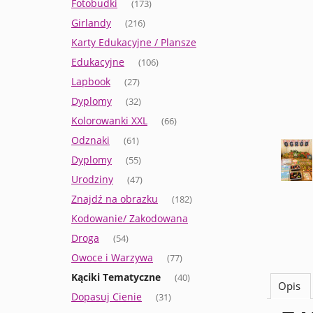
Fotobudki
(173)
Girlandy
(216)
Karty Edukacyjne / Plansze
Edukacyjne
(106)
Lapbook
(27)
Dyplomy
(32)
Kolorowanki XXL
(66)
Odznaki
(61)
Dyplomy
(55)
Urodziny
(47)
Znajdź na obrazku
(182)
Kodowanie/ Zakodowana
Droga
(54)
Owoce i Warzywa
(77)
Kąciki Tematyczne
(40)
Opis
Dopasuj Cienie
(31)