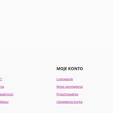
MOJE KONTO
ć?
Logowanie
nia
Moje zamówienia
ywatności
Przechowalnia
sklepu
Ustawienia konta