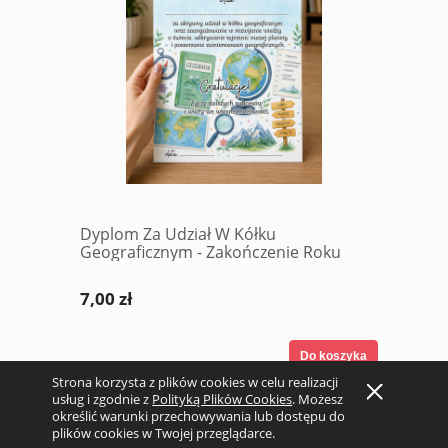
Dyplom Za Udział W Kółku
Geograficznym - Zakończenie Roku
7,00 zł
Do koszyka
Strona korzysta z plików cookies w celu realizacji
usług i zgodnie z
Polityką Plików Cookies
. Możesz
określić warunki przechowywania lub dostępu do
plików cookies w Twojej przeglądarce.