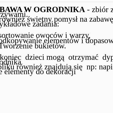
BAWA W OGRODNIKA
- zbiór 
rzywami.
również świetny pomysł na zabawę
ykładowe zadania:
sortowanie owoców i warzy,
odkopywanie elementów i dopasowy
Tworzenie bukietów.
koniec dzieci mogą otrzymać dypl
odnika
liku również znajdują się np: napis 
e elementy do dekoracji