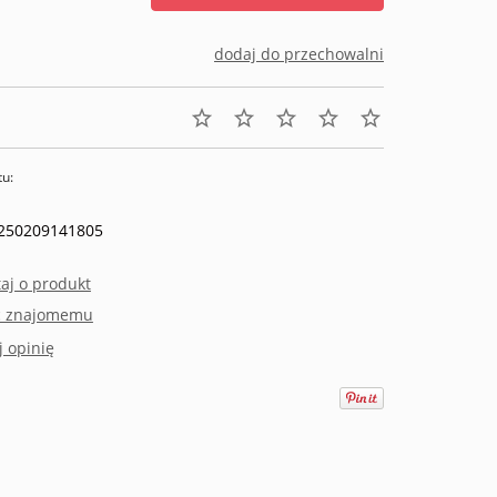
dodaj do przechowalni
tu:
250209141805
aj o produkt
ć znajomemu
 opinię