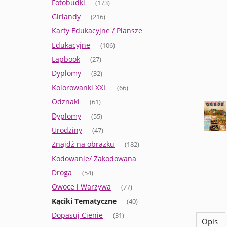
Fotobudki
(173)
Girlandy
(216)
Karty Edukacyjne / Plansze
Edukacyjne
(106)
Lapbook
(27)
Dyplomy
(32)
Kolorowanki XXL
(66)
Odznaki
(61)
Dyplomy
(55)
Urodziny
(47)
Znajdź na obrazku
(182)
Kodowanie/ Zakodowana
Droga
(54)
Owoce i Warzywa
(77)
Kąciki Tematyczne
(40)
Dopasuj Cienie
(31)
Opis