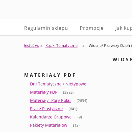
Regulamin sklepu
Promocje
Jak ku
Jesteś w:
»
Kąciki Tematyczne
»
Wiosna/ Pierwszy Dzień 
WIOS
MATERIAŁY PDF
Dni Tematyczne / Nietypowe
Materiały PDF
(3882)
Materiały- Pory Roku
(2634)
Prace Plastyczne
(641)
Kalendarze Grupowe
(9)
Pakiety Materiałów
(13)