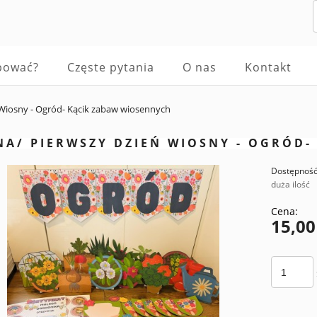
pować?
Częste pytania
O nas
Kontakt
Wiosny - Ogród- Kącik zabaw wiosennych
NA/ PIERWSZY DZIEŃ WIOSNY - OGRÓD-
Dostępność
duża ilość
Cena:
15,00