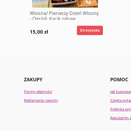
Wiosna/ Pierwszy Dzień Wiosny
- Ogród- Kącik zabaw
wiosennych
15,00 zł
Do koszyka
ZAKUPY
POMOC
Formy płatności
Jak kupowa
Reklamacje i zwroty
Częste pyta
Polityka pr
Regulamin 