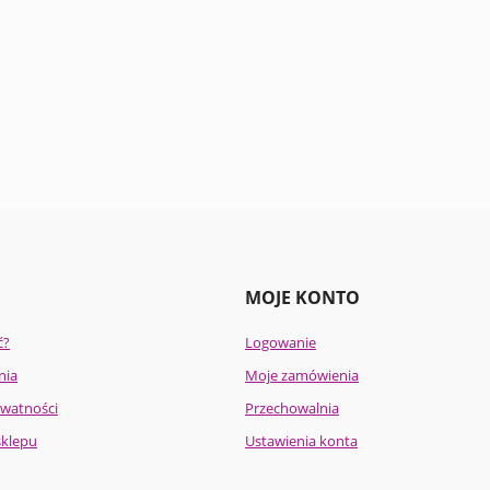
MOJE KONTO
ć?
Logowanie
nia
Moje zamówienia
ywatności
Przechowalnia
sklepu
Ustawienia konta