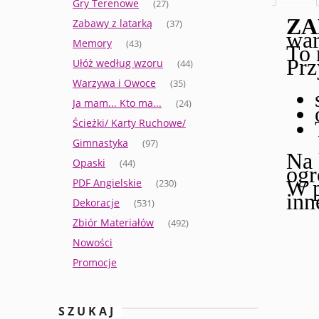
Gry Terenowe
(27)
ZA
Zabawy z latarką
(37)
wa
Memory
(43)
To 
Prz
Ułóż według wzoru
(44)
Warzywa i Owoce
(35)
Ja mam... Kto ma...
(24)
Ścieżki/ Karty Ruchowe/
Gimnastyka
(97)
Na 
Opaski
(44)
ogr
W p
PDF Angielskie
(230)
inn
Dekoracje
(531)
Zbiór Materiałów
(492)
Nowości
Promocje
SZUKAJ